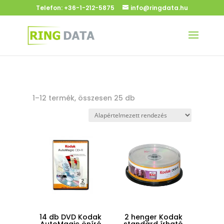
Telefon:
+36-1-212-5875
info@ringdata.hu
1–12 termék, összesen 25 db
14 db DVD Kodak
2 henger Kodak
AutoMagic öníró
standard írható