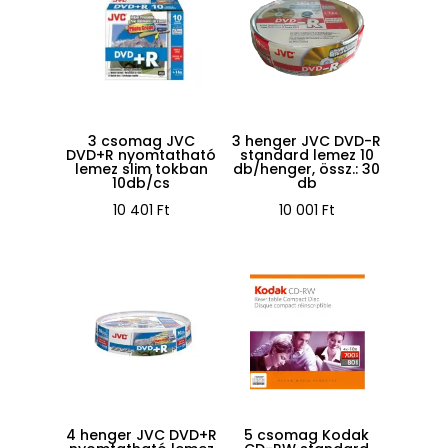
3 csomag JVC
3 henger JVC DVD-R
DVD+R nyomtatható
standard lemez 10
lemez slim tokban
db/henger, össz.: 30
10db/cs
db
10 401
Ft
10 001
Ft
4 henger JVC DVD+R
5 csomag Kodak