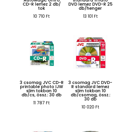
CD-R lemez 2 db/
DVD lemez DVD-R 25
tok
db/henger
10 710
Ft
13 101
Ft
3 csomag JVC CD-R
3 csomag JVC DVD-
printable photo IJW
R standard lemez
slim tokban 10
slim tokban 10
db/cs, össz.: 30 db
db/csomag, össz.:
30 db
11 787
Ft
10 020
Ft