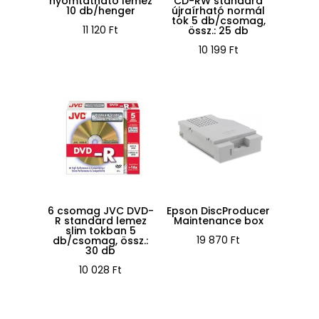
nyomtatható lemez
CD-RW standard
10 db/henger
újraírható normál
tok 5 db/csomag,
11 120
Ft
össz.: 25 db
10 199
Ft
6 csomag JVC DVD-
Epson DiscProducer
R standard lemez
Maintenance box
slim tokban 5
19 870
Ft
db/csomag, össz.:
30 db
10 028
Ft