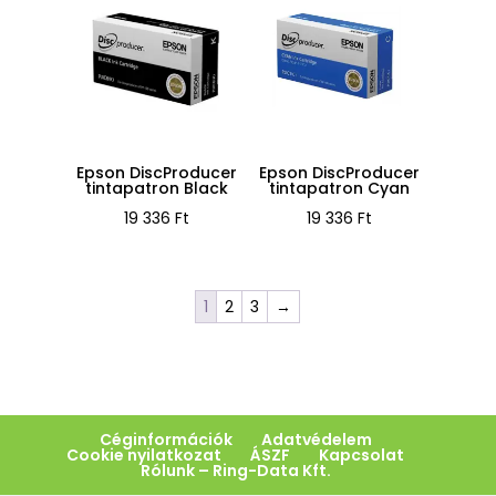
Epson DiscProducer
Epson DiscProducer
tintapatron Black
tintapatron Cyan
19 336
Ft
19 336
Ft
1
2
3
→
Céginformációk
Adatvédelem
Cookie nyilatkozat
ÁSZF
Kapcsolat
Rólunk – Ring-Data Kft.