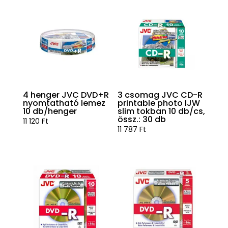
4 henger JVC DVD+R
3 csomag JVC CD-R
nyomtatható lemez
printable photo IJW
10 db/henger
slim tokban 10 db/cs,
össz.: 30 db
11 120
Ft
11 787
Ft