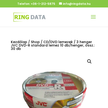
Telefon:
+36-1-212-5875
info@ringdata.hu
Kezdőlap
/
Shop
/
CD/DVD lemezek
/ 3 henger
JVC DVD-R standard lemez 10 db/henger, össz.:
30 db