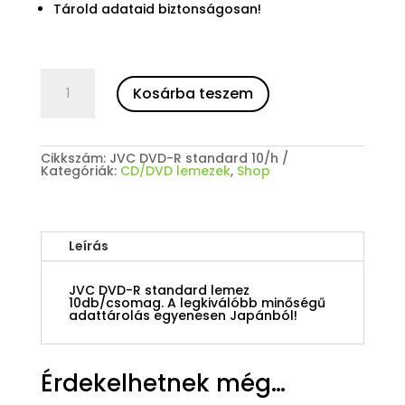
Tárold adataid biztonságosan!
3
henger
Kosárba teszem
JVC
DVD-
R
standard
lemez
Cikkszám:
JVC DVD-R standard 10/h
10
Kategóriák:
CD/DVD lemezek
,
Shop
db/henger,
össz.:
30
db
mennyiség
Leírás
JVC DVD-R standard lemez
10db/csomag. A legkiválóbb minőségű
adattárolás egyenesen Japánból!
Érdekelhetnek még…