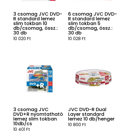
3 csomag JVC DVD-
6 csomag JVC DVD-
R standard lemez
R standard lemez
slim tokban 10
slim tokban 5
db/csomag, össz.:
db/csomag, össz.:
30 db
30 db
10 020
Ft
10 028
Ft
3 csomag JVC
JVC DVD-R Dual
DVD+R nyomtatható
Layer standard
lemez slim tokban
lemez 10 db/henger
10db/cs
10 800
Ft
10 401
Ft