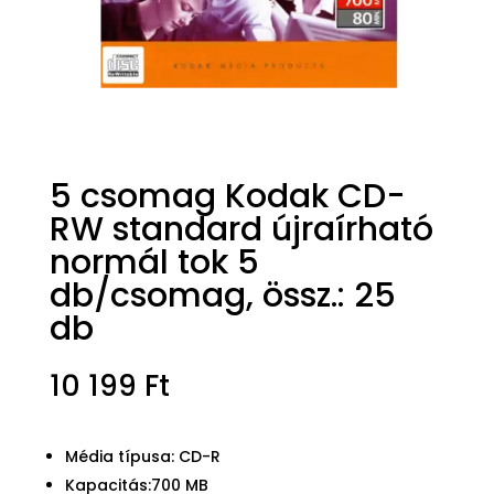
5 csomag Kodak CD-
RW standard újraírható
normál tok 5
db/csomag, össz.: 25
db
10 199
Ft
Média típusa: CD-R
Kapacitás:700 MB