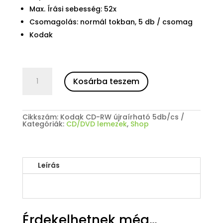
Max. Írási sebesség: 52x
Csomagolás: normál tokban, 5 db / csomag
Kodak
5
csomag
Kosárba teszem
Kodak
CD-
RW
standard
újraírható
Cikkszám:
Kodak CD-RW újraírható 5db/cs
normál
Kategóriák:
CD/DVD lemezek
,
Shop
tok
5
db/csomag,
össz.:
25
db
Leírás
mennyiség
Érdekelhetnek még…