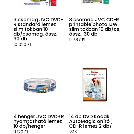
3 csomag JVC DVD-
3 csomag JVC CD-R
R standard lemez
printable photo IJW
slim tokban 10
slim tokban 10 db/cs,
db/csomag, össz.:
össz.: 30 db
30 db
11 787
Ft
10 020
Ft
4 henger JVC DVD+R
14 db DVD Kodak
nyomtatható lemez
AutoMagic öníró
10 db/henger
CD-R lemez 2 db/
tok
11 120
Ft