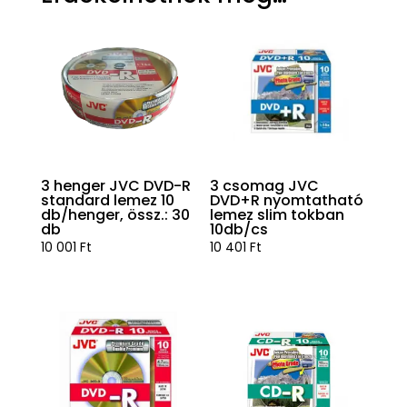
3 henger JVC DVD-R
3 csomag JVC
standard lemez 10
DVD+R nyomtatható
db/henger, össz.: 30
lemez slim tokban
db
10db/cs
10 001
Ft
10 401
Ft