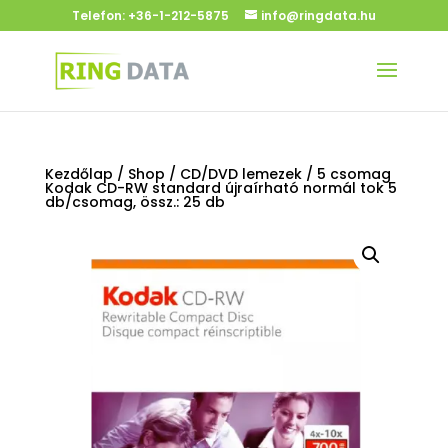
Telefon:
+36-1-212-5875
info@ringdata.hu
Kezdőlap
/
Shop
/
CD/DVD lemezek
/ 5 csomag
Kodak CD-RW standard újraírható normál tok 5
db/csomag, össz.: 25 db