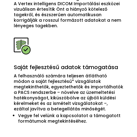
A Vertex intelligens DICOM Importálási eszközei
vizuálisan értesítik Önt a hiányzó kötelező
tagekről, és észszerűen automatikusan
korrigálják a rosszul formázott adatokat a nem
lényeges tagekben.
Saját fejlesztésű adatok támogatása
A felhasználó számára teljesen átlátható
módon a saját fejlesztésű* vizsgálatok
megtekinthetők, egyeztethetők és importálhatók
a PACS rendszerbe – növelve az üzemeltetési
hatékonyságot, kiküszöbölve az újbóli küldési
kérelmeket és az ismételt vizsgálatokat –,
ezáltal javítva a betegellátás minőségét.
Vegye fel velünk a kapcsolatot a támogatott
formátumok megtekintéséhez.