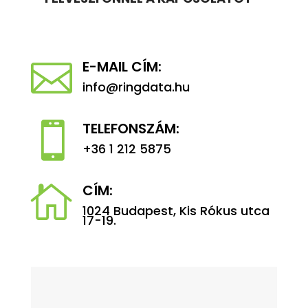
E-MAIL CÍM:

info@ringdata.hu
TELEFONSZÁM:

+36 1 212 5875
CÍM:

1024 Budapest, Kis Rókus utca
17-19.