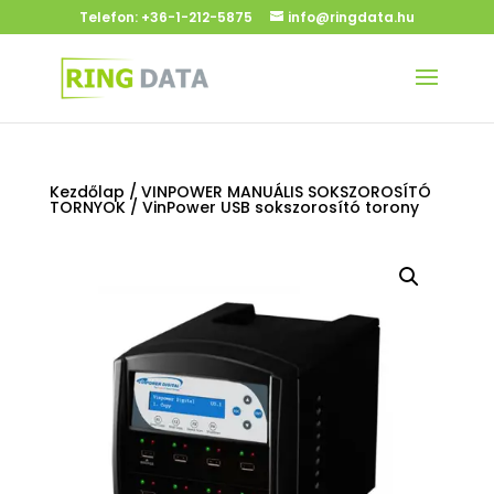
Telefon:
+36-1-212-5875
info@ringdata.hu
Kezdőlap
/
VINPOWER MANUÁLIS SOKSZOROSÍTÓ
TORNYOK
/ VinPower USB sokszorosító torony