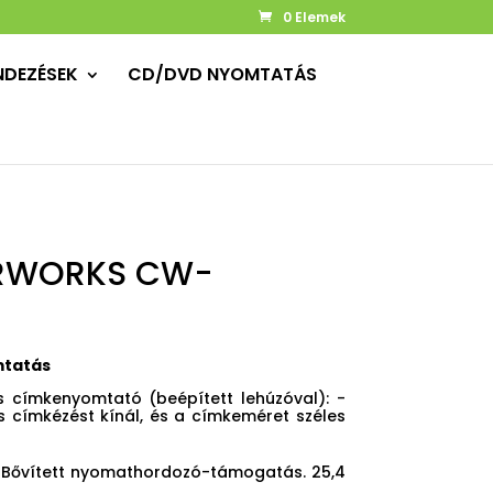
0 Elemek
NDEZÉSEK
CD/DVD NYOMTATÁS
RWORKS CW-
mtatás
 címkenyomtató (beépített lehúzóval): -
s címkézést kínál, és a címkeméret széles
 Bővített nyomathordozó-támogatás. 25,4