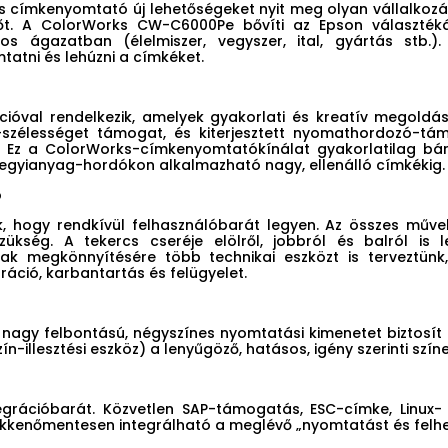
színes címkenyomtató új lehetőségeket nyit meg olyan vállalk
őt. A ColorWorks CW-C6000Pe bővíti az Epson választéká
s ágazatban (élelmiszer, vegyszer, ital, gyártás stb.). 
atni és lehúzni a címkéket.
óval rendelkezik, amelyek gyakorlati és kreatív megoldások
zélességet támogat, és kiterjesztett nyomathordozó-tám
a. Ez a ColorWorks-címkenyomtatókínálat gyakorlatilag bá
 vegyianyag-hordókon alkalmazható nagy, ellenálló címkékig.
ó
 hogy rendkívül felhasználóbarát legyen. Az összes művele
zükség. A tekercs cseréje elölről, jobbról és balról is
ak megkönnyítésére több technikai eszközt is terveztünk,
ráció, karbantartás és felügyelet.
nagy felbontású, négyszínes nyomtatási kimenetet biztosít a
ín-illesztési eszköz) a lenyűgöző, hatásos, igény szerinti szín
egrációbarát. Közvetlen SAP-támogatás, ESC-címke, Lin
ökkenőmentesen integrálható a meglévő „nyomtatást és felhe