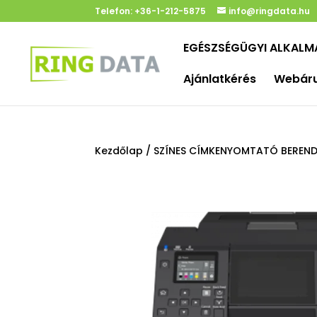
Telefon:
+36-1-212-5875
info@ringdata.hu
EGÉSZSÉGÜGYI ALKAL
Ajánlatkérés
Webár
Kezdőlap
/
SZÍNES CÍMKENYOMTATÓ BEREND