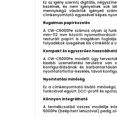
Ez az igény szerinti, digitális, négy
kezelnek, és nem igényelnek sok id
mennyiségű vásárlók igényeit számo
címkenyomtató egyesével képes nyomt
Rugalmas papírkezelés
A CW-C6000Pe számos olyan új funkci
mm–112 mm közötti nyomathordozó-s
texturált papírt is magában foglalj
folyadékok üvegeinek kis címkéitől a
Kompakt és egyszerűen használhat
A CW-C6000Pe modellt úgy terveztük,
kisebb üzemeltetési területre van s
konfigurálásának és karbantartásán
nyomtatóflotta-kezelés, távoli konfigu
Nyomtatási minőség
Ez a címkenyomtató kiváló minőségű, 
funkcióval együtt (ICC-profil és spotsz
Könnyen integrálható
A termékcsalád összes modellje int
6000Pe (beépített lehúzóval) pedig z