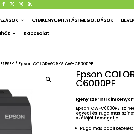
MAZÁSOK
CÍMKENYOMTATÁSI MEGOLDÁSOK
BERE
uház
Kapcsolat
EZÉSEK
/ Epson COLORWORKS CW-C6000PE
Epson COLO
C6000PE
Igény szerinti címkenyo
Epson CW-C6000PE színes
egyedi és rugalmas színe
skáláját támogatja.
Rugalmas papírkezelés: