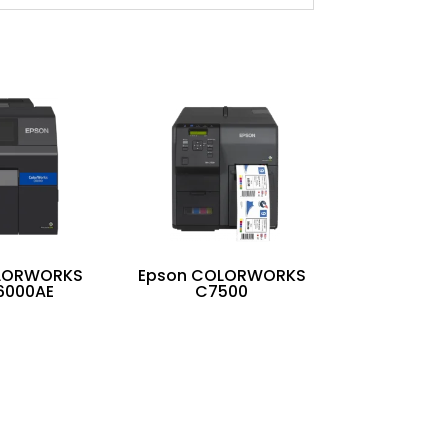
LORWORKS
Epson COLORWORKS
000AE
C7500