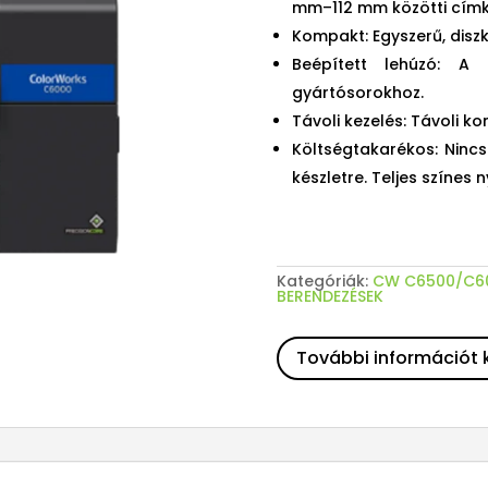
mm–112 mm közötti cím
Kompakt: Egyszerű, diszk
Beépített lehúzó: A 
gyártósorokhoz.
Távoli kezelés: Távoli k
Költségtakarékos: Nincs
készletre. Teljes színe
Kategóriák:
CW C6500/C60
BERENDEZÉSEK
További információt 