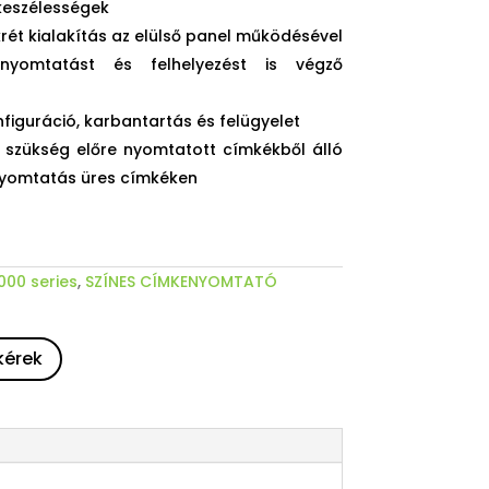
keszélességek
rét kialakítás az elülső panel működésével
nyomtatást és felhelyezést is végző
onfiguráció, karbantartás és felügyelet
 szükség előre nyomtatott címkékből álló
s nyomtatás üres címkéken
00 series
,
SZÍNES CÍMKENYOMTATÓ
kérek