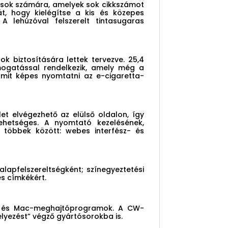
ozások számára, amelyek sok cikkszámot
t, hogy kielégítse a kis és közepes
A lehúzóval felszerelt tintasugaras
 biztosítására lettek tervezve. 25,4
ogatással rendelkezik, amely még a
rmit képes nyomtatni az e-cigaretta-
t elvégezhető az elülső oldalon, így
 lehetséges. A nyomtató kezelésének,
 többek között: webes interfész- és
lapfelszereltségként; színegyeztetési
es címkékért.
ux- és Mac-meghajtóprogramok. A CW-
lyezést” végző gyártósorokba is.